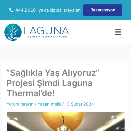
İçeriğe
Rezervasyon
444 2 610
ya da biz sizi arayalım
atla
Menü
”Sağlıkla Yaş Alıyoruz”
Projesi Şimdi Laguna
Thermal’de!
Yorum bırakın
/ Yazan
melis
/
13 Şubat 2024