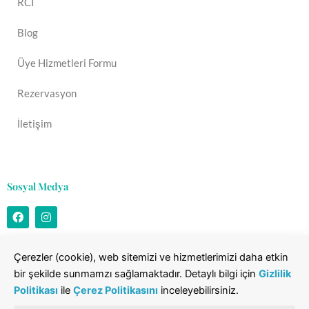
RCI
Blog
Üye Hizmetleri Formu
Rezervasyon
İletişim
Sosyal Medya
F
I
a
n
c
s
e
t
Bizi sosyal medya hesaplarımızdan takip ederek tesisimizdeki
b
a
Çerezler (cookie), web sitemizi ve hizmetlerimizi daha etkin
o
g
duyurular ve güncellemelerden anında haberdar olabilirsiniz.
bir şekilde sunmamzı sağlamaktadır. Detaylı bilgi için
Gizlilik
o
r
k
a
Politikası
ile
Çerez Politikasını
inceleyebilirsiniz.
m