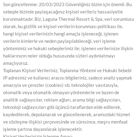
Son güncellenme: 20/03/2023 Güvenliğiniz bizim için önemli. Bu
sebeple bizimle paylaşacağınız kişisel verileriz hassasiyetle
korunmaktadır. Biz, Laguna Thermal Resort & Spa, veri sorumlusu
olarak, bu gizlilik ve kişisel verilerin korunması politikası ile,
hangi kişisel verilerinizin hangi amaçla işleneceği, işlenen
verilerin kimlerle ve neden paylaşılabileceği, veri işleme
yöntemimiz ve hukuki sebeplerimiz ile; işlenen verilerinize ilişkin
haklarınızın neler olduğu hususunda sizleri aydınlatmayı
amaçlıyoruz.
Toplanan Kişisel Verileriniz, Toplanma Yöntemi ve Hukuki Sebebi
IP adresiniz ve kullanıcı aracısı bilgileriniz, sadece analiz yapmak
amacıyla ve çerezler (cookies) vb. teknolojiler vasıtasıyla,
otomatik veya otomatik olmayan yöntemlerle ve bazen de
analitik sağlayıcılar, reklam ağları, arama bilgi sağlayıcıları,
teknoloji sağlayıcıları gibi üçüncü taraflardan elde edilerek,
kaydedilerek, depolanarak ve güncellenerek, aramızdaki hizmet
ve sözleşme ilişkisi çerçevesinde ve süresince, meşru menfaat
işleme şartına dayanılarak işlenecektir.
Kişisel Verilerinizin İşlenme Amacı