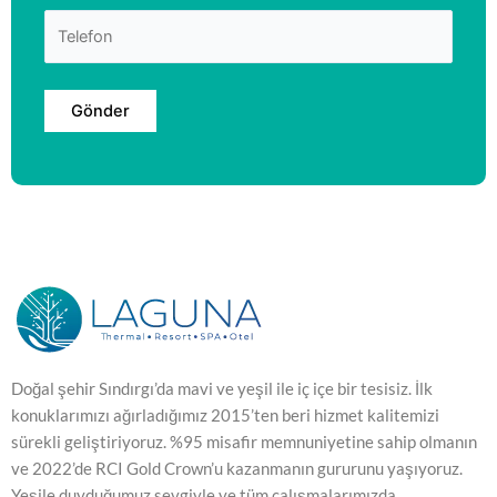
Doğal şehir Sındırgı’da mavi ve yeşil ile iç içe bir tesisiz. İlk
konuklarımızı ağırladığımız 2015’ten beri hizmet kalitemizi
sürekli geliştiriyoruz. %95 misafir memnuniyetine sahip olmanın
ve 2022’de RCI Gold Crown’u kazanmanın gururunu yaşıyoruz.
Yeşile duyduğumuz sevgiyle ve tüm çalışmalarımızda