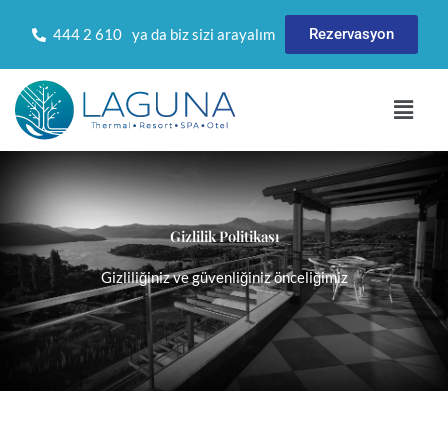
İçeriğe
Rezervasyon
444 2 610
ya da biz sizi arayalım
atla
Menü
Gizlilik Politikası
Gizliliğiniz ve güvenliğiniz önceliğimiz