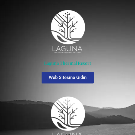
Laguna Thermal Resort
Web Sitesine Gidin