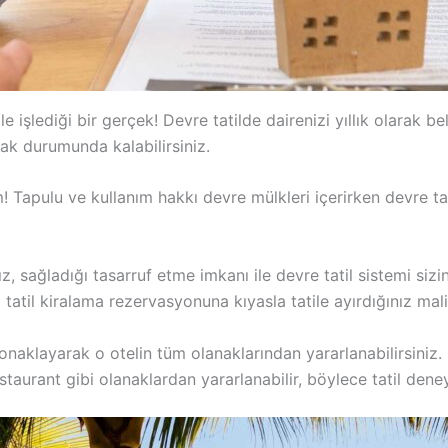
le işlediği bir gerçek! Devre tatilde dairenizi yıllık olarak be
mak durumunda kalabilirsiniz.
im! Tapulu ve kullanım hakkı devre mülkleri içerirken devre 
ız, sağladığı tasarruf etme imkanı ile devre tatil sistemi siz
atil kiralama rezervasyonuna kıyasla tatile ayırdığınız maliy
 konaklayarak o otelin tüm olanaklarından yararlanabilirsiniz.
taurant gibi olanaklardan yararlanabilir, böylece tatil deneyim