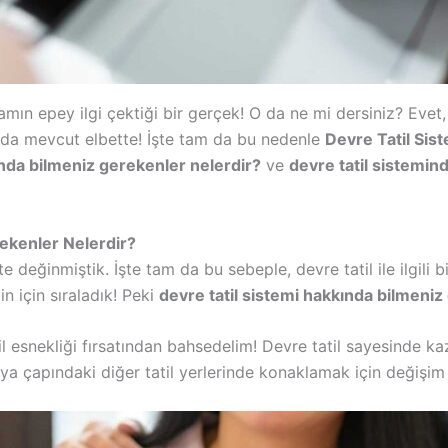
mın epey ilgi çektiği bir gerçek! O da ne mi dersiniz? Evet
 da mevcut elbette! İşte tam da bu nedenle
Devre Tatil Sis
ında bilmeniz gerekenler nelerdir?
ve
devre tatil sistemind
ekenler Nelerdir?
e değinmiştik. İşte tam da bu sebeple, devre tatil ile ilgili b
n için sıraladık! Peki
devre tatil sistemi hakkında bilmeniz
il esnekliği fırsatından bahsedelim! Devre tatil sayesinde kaz
ya çapındaki diğer tatil yerlerinde konaklamak için değişim 