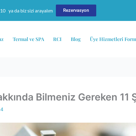
610
ya da biz sizi arayalım
Rezervasyon
ız
Termal ve SPA
RCI
Blog
Üye Hizmetleri For
Hakkında Bilmeniz Gereken 11 
24