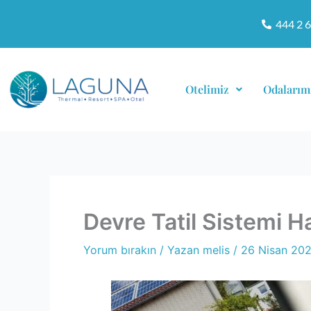
İçeriğe
444 2 
atla
Otelimiz
Odalarım
Devre Tatil Sistemi 
Yorum bırakın
/ Yazan
melis
/
26 Nisan 20