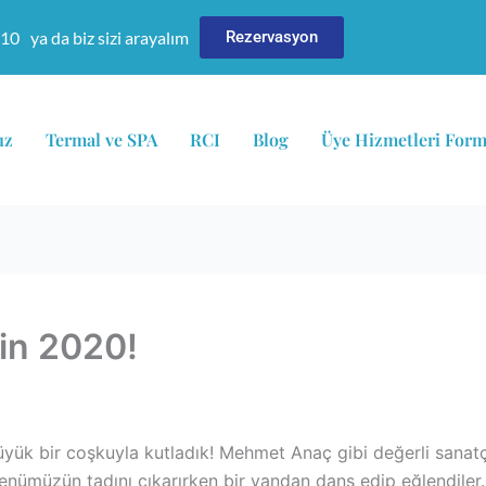
610
ya da biz sizi arayalım
Rezervasyon
ız
Termal ve SPA
RCI
Blog
Üye Hizmetleri For
din 2020!
yük bir coşkuyla kutladık! Mehmet Anaç gibi değerli sanatçı
nümüzün tadını çıkarırken bir yandan dans edip eğlendiler.