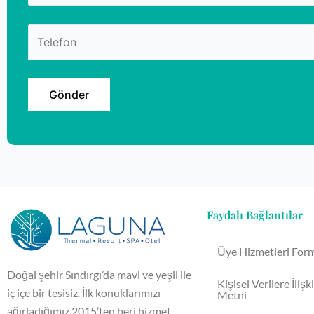
Faydalı Bağlantılar
Üye Hizmetleri For
Doğal şehir Sındırgı’da mavi ve yeşil ile
Kişisel Verilere İliş
iç içe bir tesisiz. İlk konuklarımızı
Metni
ağırladığımız 2015’ten beri hizmet