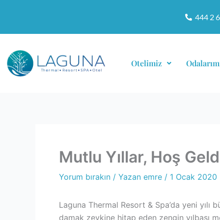
İçeriğe
444 2 
atla
Otelimiz
Odalarım
Mutlu Yıllar, Hoş Gel
Yorum bırakın
/ Yazan
emre
/
1 Ocak 2020
Laguna Thermal Resort & Spa’da yeni yılı bü
damak zevkine hitap eden zengin yılbaşı me