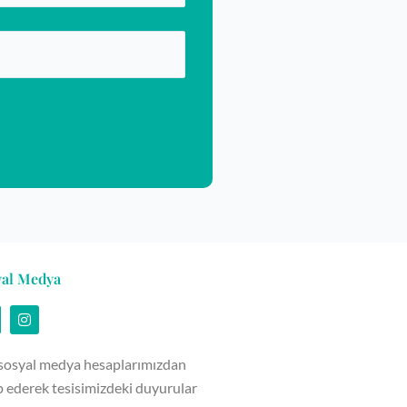
yal Medya
I
n
s
t
 sosyal medya hesaplarımızdan
a
g
p ederek tesisimizdeki duyurular
r