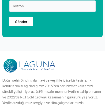
Doğal şehir Sındırgı’da mavi ve yeşil ile iç içe bir tesisiz. İlk
konuklarımızı ağırladığımız 2015’ten beri hizmet kalitemizi
sürekli geliştiriyoruz. %95 misafir memnuniyetine sahip olmanın
ve 2022’de RCI Gold Crown’u kazanmanın gururunu yaşıyoruz.
Yeşile duyduğumuz sevgiyle ve tüm çalışmalarımızda