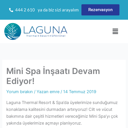
İçeriğe
Rezervasyon
444 2 610
ya da biz sizi arayalım
atla
Menü
Mini Spa İnşaatı Devam
Ediyor!
Yorum bırakın
/ Yazan
emre
/
14 Temmuz 2019
Laguna Thermal Resort & Spa’da üyelerimize sunduğumuz
konaklama kalitesini durmadan artırıyoruz! Cilt ve vücut
bakımına dair çeşitli hizmetleri vereceğimiz Mini Spa’yı çok
yakında üyelerimize açmayı planlıyoruz.