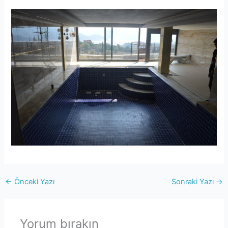
←
Önceki Yazı
Sonraki Yazı
→
Yorum bırakın